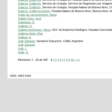
Galarza, Guillermo
, Servicio de Urología. Servicio de Diagnóstico por Imágene
Galarza, Guillermo
, Servicio de Urología. Hospital Italiano de Buenos Aires,
Galarza, Guillermo Andrés
, Hospital Italiano de Buenos Aires, Buenos Aires, A
Galdo de Lancestremere, Elena
Galdós Sosa, José
Galigniana, R.
Gallardo, H.
Gallego Domínguez, Elena
, UGC de Anatomía Patológica. Hospital Universitar
Gallegos Anda, Elías
Gallesio, A.
Galli, Eduardo
, Sanatorio Dupuytren, CABA, Argentina
Galli, Eduardo
Galli, J.
Gallo, O.
Elementos 1 - 25 de 459
1
2
3
4
5
6
7
8
9
10
>
>>
ISSN: 1853-418X