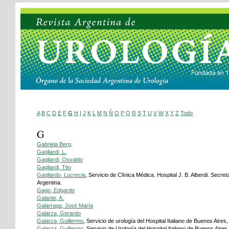
A
B
C
D
E
F
G
H
I
J
K
L
M
N
Ñ
O
P
Q
R
S
T
U
V
W
X
Y
Z
Todo
G
Gabriela Berg,
Gagliardi, L.
Gagliardi, Osvaldo
Gagliardi, Tito
Gagliardo, Lucrecia
, Servicio de Clínica Médica. Hospital J. B. Alberdi. Secre
Argentina.
Gago, Edgardo
Galante, A.
Galarraga, José María
Galarza, Gerardo
Galarza, Guillermo
, Servicio de urología del Hospital Italiano de Buenos Aire
Galarza, Guillermo
, Servicio de Urología del Hospital Italiano de Buenos Aire