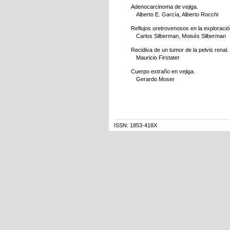
Adenocarcinoma de vejiga.
Alberto E. García, Alberto Rocchi
Reflujos uretrovenosos en la exploración
Carlos Silberman, Moisés Silberman
Recidiva de un tumor de la pelvis renal
Mauricio Firstater
Cuerpo extraño en vejiga.
Gerardo Moser
ISSN: 1853-418X