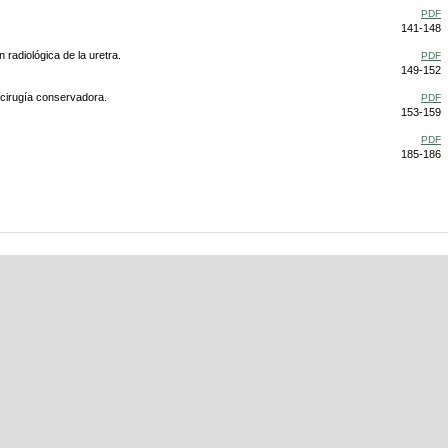
PDF
141-148
 radiológica de la uretra.
PDF
149-152
. cirugía conservadora.
PDF
153-159
PDF
185-186