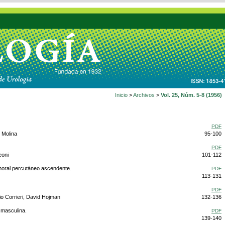
Inicio
>
Archivos
>
Vol. 25, Núm. 5-8 (1956)
PDF
o Molina
95-100
PDF
eoni
101-112
emoral percutáneo ascendente.
PDF
113-131
PDF
lio Corrieri, David Hojman
132-136
 masculina.
PDF
139-140