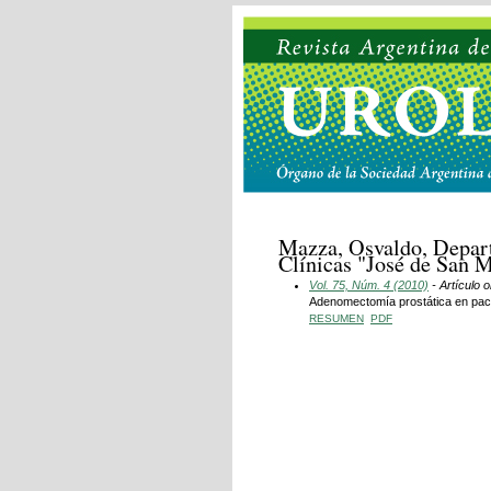
Mazza, Osvaldo, Depart
Clínicas "José de San M
Vol. 75, Núm. 4 (2010)
- Artículo o
Adenomectomía prostática en pac
RESUMEN
PDF