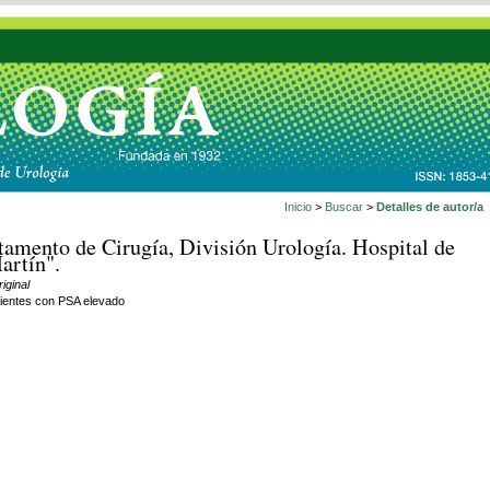
Inicio
>
Buscar
>
Detalles de autor/a
amento de Cirugía, División Urología. Hospital de
artín".
riginal
ientes con PSA elevado