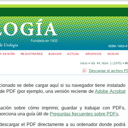
AR SESIÓN
REGISTRARSE
BUSCAR
ACTUAL
ARCHIVOS
AVISOS
Inicio
>
Vol. 44, Núm. 1 (1975)
>
R
Descargar el archivo P
cionado se debe cargar aquí si su navegador tiene instalado
 de PDF (por ejemplo, una versión reciente de
Adobe Acrobat
ación sobre cómo imprimir, guardar y trabajar con PDFs,
porciona una guía útil de
Preguntas frecuentes sobre PDFs
.
 descargar el PDF directamente a su ordenador donde podrá