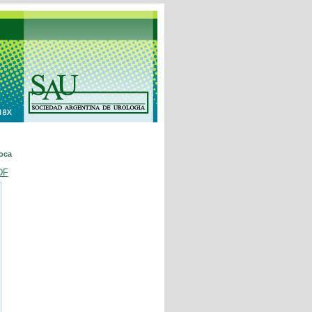
oca
DF