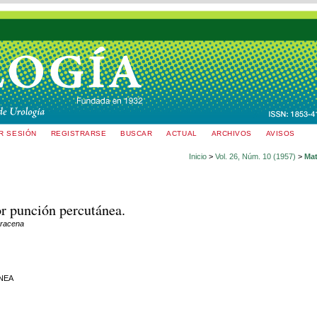
AR SESIÓN
REGISTRARSE
BUSCAR
ACTUAL
ARCHIVOS
AVISOS
Inicio
>
Vol. 26, Núm. 10 (1957)
>
Mat
or punción percutánea.
aracena
NEA