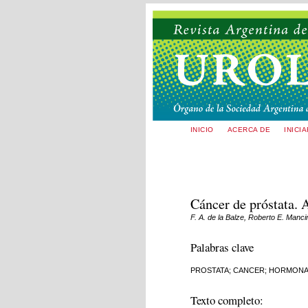
INICIO
ACERCA DE
INICI
Cáncer de próstata. A
F. A. de la Balze, Roberto E. Manci
Palabras clave
PROSTATA; CANCER; HORMONAS
Texto completo: